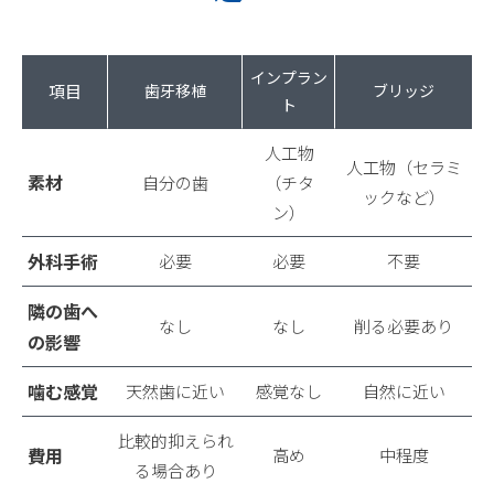
インプラン
項目
歯牙移植
ブリッジ
ト
人工物
人工物（セラミ
素材
自分の歯
（チタ
ックなど）
ン）
外科手術
必要
必要
不要
隣の歯へ
なし
なし
削る必要あり
の影響
噛む感覚
天然歯に近い
感覚なし
自然に近い
比較的抑えられ
費用
高め
中程度
る場合あり