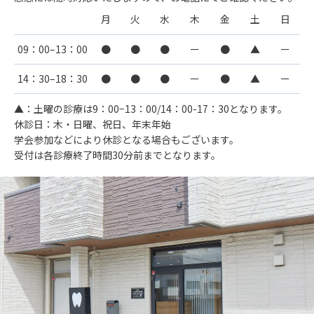
月
火
水
木
金
土
日
09：00–13：00
●
●
●
ー
●
▲
ー
14：30–18：30
●
●
●
ー
●
▲
ー
▲：土曜の診療は9：00−13：00/14：00-17：30となります。
休診日：木・日曜、祝日、年末年始
学会参加などにより休診となる場合もございます。
受付は各診療終了時間30分前までとなります。