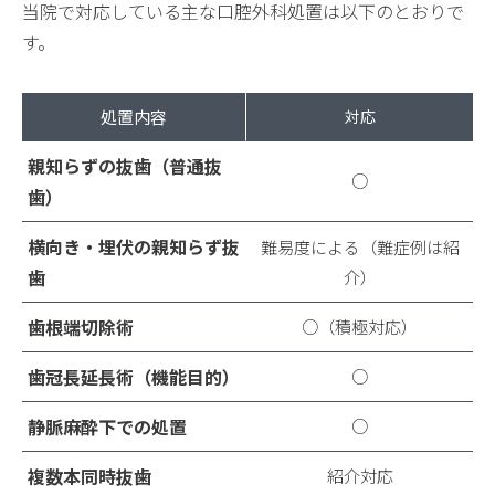
当院で対応している主な口腔外科処置は以下のとおりで
す。
処置内容
対応
親知らずの抜歯（普通抜
○
歯）
横向き・埋伏の親知らず抜
難易度による（難症例は紹
歯
介）
歯根端切除術
○（積極対応）
歯冠長延長術（機能目的）
○
静脈麻酔下での処置
○
複数本同時抜歯
紹介対応