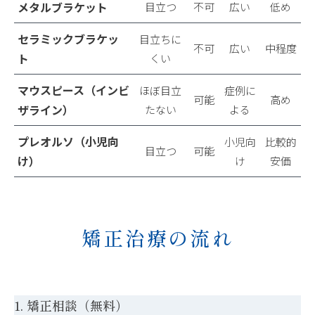
メタルブラケット
目立つ
不可
広い
低め
セラミックブラケッ
目立ちに
不可
広い
中程度
ト
くい
マウスピース（インビ
ほぼ目立
症例に
可能
高め
ザライン）
たない
よる
プレオルソ（小児向
小児向
比較的
目立つ
可能
け）
け
安価
矯正治療の流れ
1. 矯正相談（無料）