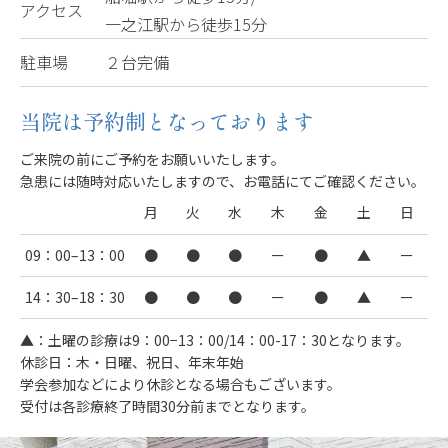
アクセス
一之江駅から徒歩15分
駐車場
２台完備
当院は予約制となっております
ご来院の前にご予約をお願いいたします。
急患には随時対応いたしますので、お電話にてご確認ください。
月
火
水
木
金
土
日
09：00–13：00
●
●
●
ー
●
▲
ー
14：30–18：30
●
●
●
ー
●
▲
ー
▲：土曜の診療は9：00−13：00/14：00-17：30となります。
休診日：木・日曜、祝日、年末年始
学会参加などにより休診となる場合もございます。
受付は各診療終了時間30分前までとなります。